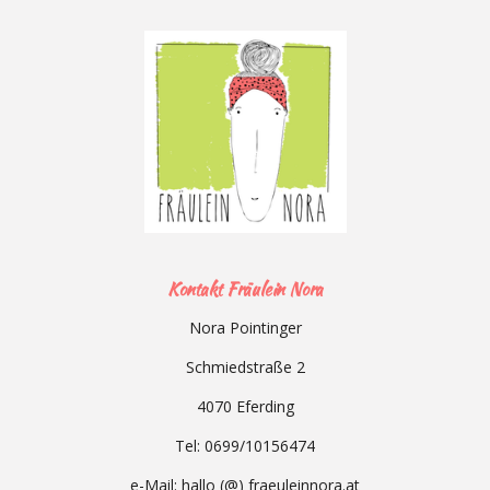
c
s
e
t
b
a
o
g
o
r
k
a
m
Kontakt Fräulein Nora
Nora Pointinger
Schmiedstraße 2
4070 Eferding
Tel: 0699/10156474
e-Mail:
hallo (@) fraeuleinnora.at