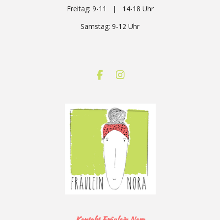
Freitag: 9-11 | 14-18 Uhr
Samstag: 9-12
Uhr
F
I
a
n
c
s
e
t
b
a
o
g
o
r
k
a
m
Kontakt Fräulein Nora