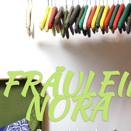
Zum
Hauptinhalt
springen
FRÄULEI
NORA