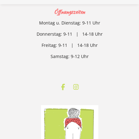
Öffnungszeiten
Montag u. Dienstag: 9-11 Uhr
Donnerstag: 9-11 | 14-18 Uhr
Freitag: 9-11 | 14-18 Uhr
Samstag: 9-12
Uhr
F
I
a
n
c
s
e
t
b
a
o
g
o
r
k
a
m